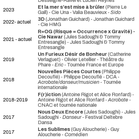
Desseigne-Ravel et Lucien Reynès
Et la mer s'est mise à brûler
(Pierre Le
2023
Gall) - Cie Una - Valia Beauvieux -
Sido
3D
(Jonathan Guichard) - Jonathan Guichard
2022- actuel
- Cie HMG
R=OG (Risque = Occurrence x Gravité) -
Cie Nawar
(Jules Sadoughi & Tommy
2021 - actuel
Entresangle) - Jules Sadoughi & Tommy
Entresangle
Un Furieux Désir de Bonheur
(Catherine
2019
Verlaguet) - Olivier Letellier - Théâtre du
Phare -
Eric
- Tournée France et Europe
Nouvelles Pièces Courtes
(Philippe
Decouflé) - Philippe Decouflé - DCA -
2018
Acrobate/danseur/musicien
- Tournée
internationale
F(r)iction
(Antoine Rigot et Alice Ronfard) -
2018-2019
Antoine Rigot et Alice Ronfard -
Acrobate
-
CNAC et tournée nationale
Nous Deux Encore
(Jules Sadoughi) - Jules
2017
Sadoughi -
Danseur
- Festival Deltebre
Dansa
Les Sublimes
(Guy Aloucherie) - Guy
2017
Aloucherie -
Comédien