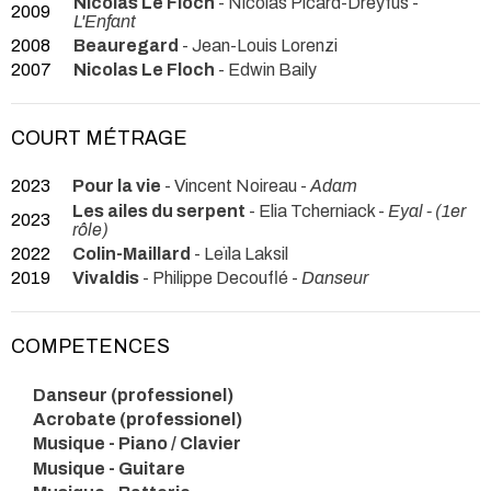
Nicolas Le Floch
- Nicolas Picard-Dreyfus -
2009
L'Enfant
2008
Beauregard
- Jean-Louis Lorenzi
2007
Nicolas Le Floch
- Edwin Baily
COURT MÉTRAGE
2023
Pour la vie
- Vincent Noireau -
Adam
Les ailes du serpent
- Elia Tcherniack -
Eyal - (1er
2023
rôle)
2022
Colin-Maillard
- Leïla Laksil
2019
Vivaldis
- Philippe Decouflé -
Danseur
COMPETENCES
Danseur (professionel)
Acrobate (professionel)
Musique - Piano / Clavier
Musique - Guitare