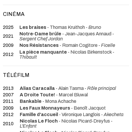
CINÉMA
2025
Les braises
- Thomas Kruithoh -
Bruno
Notre-Dame brûle
- Jean-Jacques Annaud -
2021
Sergent Chef Jordan
2009
Nos Résistances
- Romain Cogitore -
Ficelle
La pièce manquante
- Nicolas Birkenstock -
2012
Thibault
TÉLÉFILM
2013
Alias Caracalla
- Alain Tasma -
Rôle principal
2007
A Droite Toute!
- Marcel Bluwal
2011
Bankable
- Mona Achache
2009
Les Faux Monnayeurs
- Benoît Jacquot
2012
Famille d'accueil
- Véronique Langlois -
Akecheta
Nicolas Le Floch
- Nicolas Picard-Dreyfus -
2010
L'Enfant