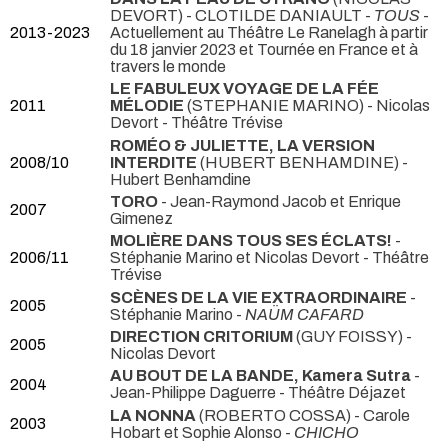
DEVORT) - CLOTILDE DANIAULT -
TOUS
-
2013-2023
Actuellement au Théâtre Le Ranelagh à partir
du 18 janvier 2023 et Tournée en France et à
travers le monde
LE FABULEUX VOYAGE DE LA FÉE
2011
MÉLODIE
(STEPHANIE MARINO) - Nicolas
Devort
- Théâtre Trévise
ROMÉO & JULIETTE, LA VERSION
2008/10
INTERDITE
(HUBERT BENHAMDINE) -
Hubert Benhamdine
TORO
- Jean-Raymond Jacob et Enrique
2007
Gimenez
MOLIÈRE DANS TOUS SES ÉCLATS!
-
2006/11
Stéphanie Marino et Nicolas Devort
- Théâtre
Trévise
SCÈNES DE LA VIE EXTRAORDINAIRE
-
2005
Stéphanie Marino -
NAÜM CAFARD
DIRECTION CRITORIUM
(GUY FOISSY) -
2005
Nicolas Devort
AU BOUT DE LA BANDE, Kamera Sutra
-
2004
Jean-Philippe Daguerre
- Théâtre Déjazet
LA NONNA
(ROBERTO COSSA) - Carole
2003
Hobart et Sophie Alonso -
CHICHO