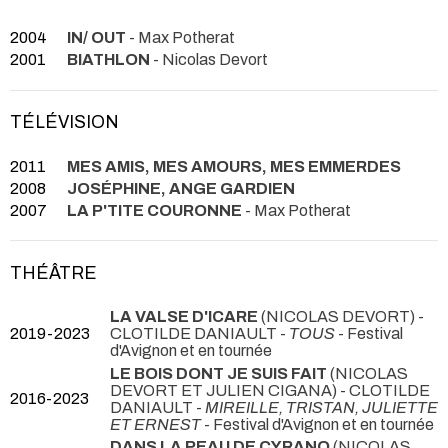
2004
IN/ OUT
- Max Potherat
2001
BIATHLON
- Nicolas Devort
TÉLÉVISION
2011
MES AMIS, MES AMOURS, MES EMMERDES
2008
JOSÉPHINE, ANGE GARDIEN
2007
LA P'TITE COURONNE
- Max Potherat
THÉÂTRE
LA VALSE D'ICARE
(NICOLAS DEVORT) -
2019-2023
CLOTILDE DANIAULT -
TOUS
- Festival
d'Avignon et en tournée
LE BOIS DONT JE SUIS FAIT
(NICOLAS
DEVORT ET JULIEN CIGANA) - CLOTILDE
2016-2023
DANIAULT -
MIREILLE, TRISTAN, JULIETTE
ET ERNEST
- Festival d'Avignon et en tournée
DANS LA PEAU DE CYRANO
(NICOLAS